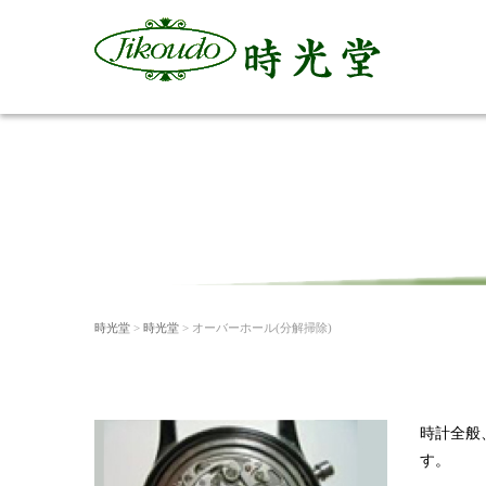
時光堂
>
時光堂
> オーバーホール(分解掃除)
時計全般
す。