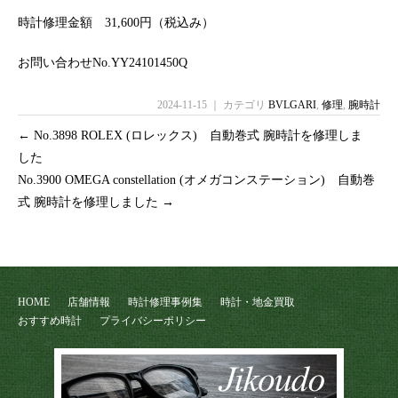
時計修理金額 31,600円（税込み）
お問い合わせNo.YY24101450Q
2024-11-15 ｜ カテゴリ
BVLGARI
,
修理
,
腕時計
←
No.3898 ROLEX (ロレックス) 自動巻式 腕時計を修理しま
した
No.3900 OMEGA constellation (オメガコンステーション) 自動巻
式 腕時計を修理しました
→
HOME
店舗情報
時計修理事例集
時計・地金買取
おすすめ時計
プライバシーポリシー