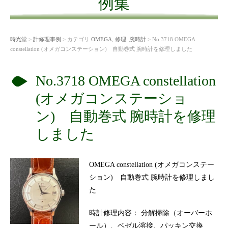
例集
時光堂
>
計修理事例
> カテゴリ
OMEGA
,
修理
,
腕時計
> No.3718 OMEGA
constellation (オメガコンステーション) 自動巻式 腕時計を修理しました
No.3718 OMEGA constellation
(オメガコンステーショ
ン) 自動巻式 腕時計を修理
しました
OMEGA constellation (オメガコンステー
ション) 自動巻式 腕時計を修理しまし
た
時計修理内容： 分解掃除（オーバーホ
ール）、ベゼル溶接、パッキン交換