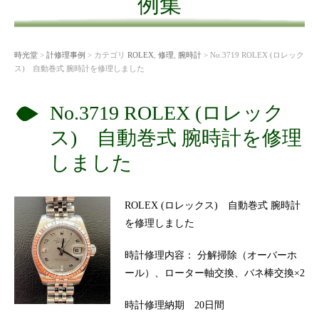
例集
時光堂
>
計修理事例
> カテゴリ
ROLEX
,
修理
,
腕時計
> No.3719 ROLEX (ロレック
ス) 自動巻式 腕時計を修理しました
No.3719 ROLEX (ロレック
ス) 自動巻式 腕時計を修理
しました
ROLEX (ロレックス) 自動巻式 腕時計
を修理しました
時計修理内容： 分解掃除（オーバーホ
ール）、ローター軸交換、バネ棒交換×2
時計修理納期 20日間