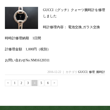
GUCCI（グッチ）クォーツ腕時計を修理
しました
時計修理内容： 電池交換,ガラス交換
時時計修理納期 1日間
計修理金額 1,000円（税別）
お問い合わせNo.NM16120311
2016-12-22 ｜ カテゴリ
GUCCI
,
修理
,
腕時計
<
1
2
3
4
5
6
>