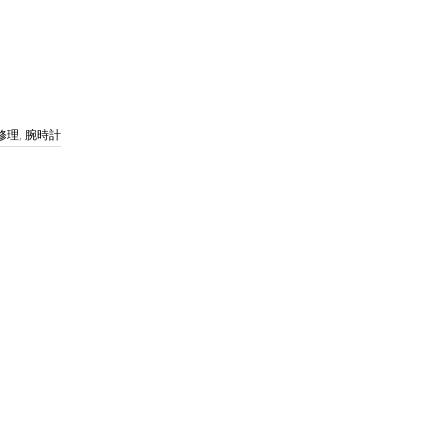
修理
,
腕時計