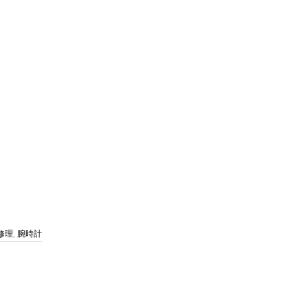
修理
,
腕時計