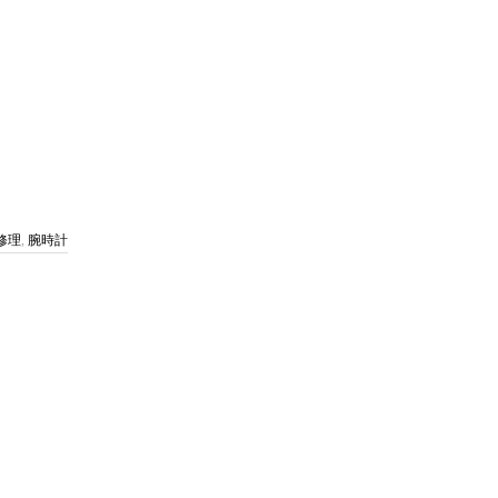
修理
,
腕時計