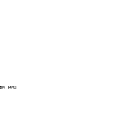
修理
,
腕時計