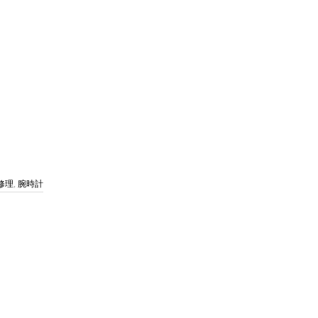
修理
,
腕時計