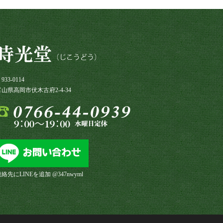
933-0114
富山県高岡市伏木古府2-4-34
絡先にLINEを追加 @347nwyml