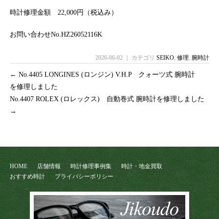
時計修理金額 22,000円（税込み）
お問い合わせNo.HZ26052116K
2026-06-02 ｜ カテゴリ
SEIKO
,
修理
,
腕時計
←
No.4405 LONGINES (ロンジン) V.H.P クォーツ式 腕時計
を修理しました
No.4407 ROLEX (ロレックス) 自動巻式 腕時計を修理しました
→
HOME
店舗情報
時計修理事例集
時計・地金買取
おすすめ時計
プライバシーポリシー