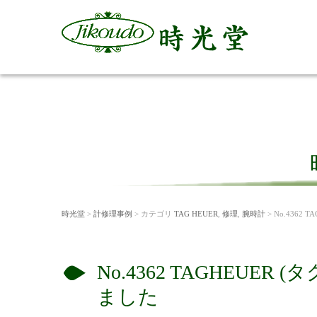
時光堂
>
計修理事例
> カテゴリ
TAG HEUER
,
修理
,
腕時計
> No.436
No.4362 TAGHEU
ました