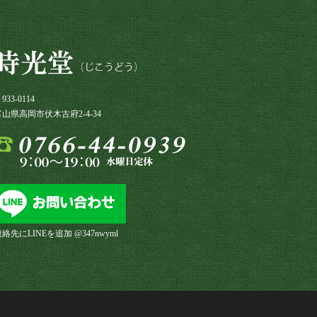
933-0114
富山県高岡市伏木古府2-4-34
絡先にLINEを追加 @347nwyml