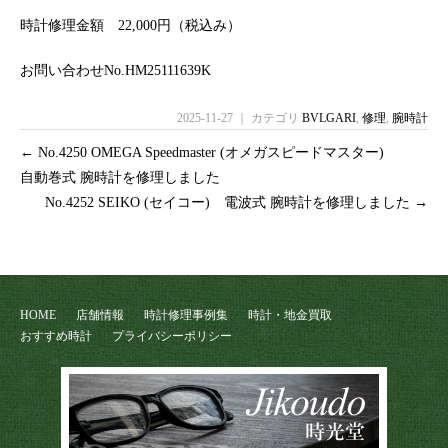
時計修理金額 22,000円（税込み）
お問い合わせNo.HM25111639K
2025-11-27 ｜ カテゴリ
BVLGARI
,
修理
,
腕時計
←
No.4250 OMEGA Speedmaster (オメガスピードマスター)
自動巻式 腕時計を修理しました
No.4252 SEIKO (セイコー) 電波式 腕時計を修理しました
→
HOME
店舗情報
時計修理事例集
時計・地金買取
おすすめ時計
プライバシーポリシー