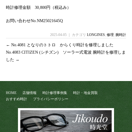
時計修理金額 30,800円（税込み）
お問い合わせNo.NM25021645Q
2025-04-05 ｜ カテゴリ
LONGINES
,
修理
,
腕時計
←
No.4081 となりのトトロ からくり時計を修理しました
No.4083 CITIZEN (シチズン) ソーラー式電波 腕時計を修理しま
した
→
HOME
店舗情報
時計修理事例集
時計・地金買取
おすすめ時計
プライバシーポリシー