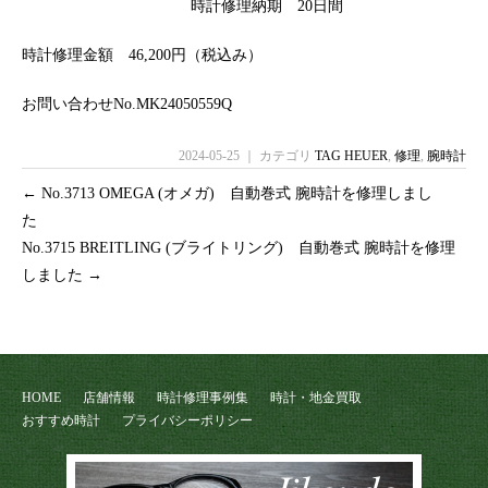
時計修理納期 20日間
時計修理金額 46,200円（税込み）
お問い合わせNo.MK24050559Q
2024-05-25 ｜ カテゴリ
TAG HEUER
,
修理
,
腕時計
←
No.3713 OMEGA (オメガ) 自動巻式 腕時計を修理しまし
た
No.3715 BREITLING (ブライトリング) 自動巻式 腕時計を修理
しました
→
HOME
店舗情報
時計修理事例集
時計・地金買取
おすすめ時計
プライバシーポリシー