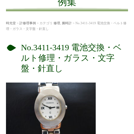
例集
時光堂
>
計修理事例
> カテゴリ
修理
,
腕時計
> No.3411-3419 電池交換・ベルト修
理・ガラス・文字盤・針直し
No.3411-3419 電池交換・ベ
ルト修理・ガラス・文字
盤・針直し