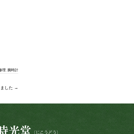
修理
,
腕時計
理しました
→