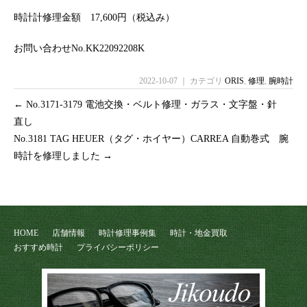
時計計修理金額 17,600円（税込み）
お問い合わせNo.KK22092208K
2022-10-07 ｜ カテゴリ
ORIS
,
修理
,
腕時計
←
No.3171-3179 電池交換・ベルト修理・ガラス・文字盤・針
直し
No.3181 TAG HEUER（タグ・ホイヤー）CARREA 自動巻式 腕
時計を修理しました
→
HOME
店舗情報
時計修理事例集
時計・地金買取
おすすめ時計
プライバシーポリシー