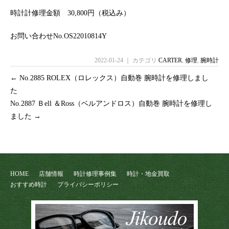
時計計修理金額 30,800円（税込み）
お問い合わせNo.OS22010814Y
2022-01-24 ｜ カテゴリ
CARTER
,
修理
,
腕時計
←
No.2885 ROLEX（ロレックス）自動巻 腕時計を修理しまし
た
No.2887 Ｂell ＆Ross（ベルアンドロス）自動巻 腕時計を修理し
ました
→
HOME
店舗情報
時計修理事例集
時計・地金買取
おすすめ時計
プライバシーポリシー