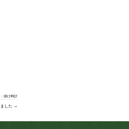
計・掛け時計
しました
→