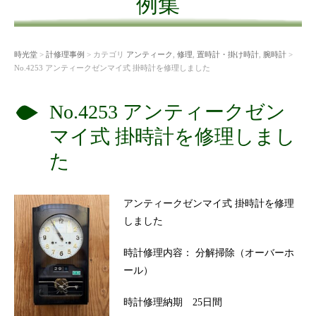
例集
時光堂
>
計修理事例
> カテゴリ
アンティーク
,
修理
,
置時計・掛け時計
,
腕時計
>
No.4253 アンティークゼンマイ式 掛時計を修理しました
No.4253 アンティークゼン
マイ式 掛時計を修理しまし
た
アンティークゼンマイ式 掛時計を修理
しました
時計修理内容： 分解掃除（オーバーホ
ール）
時計修理納期 25日間