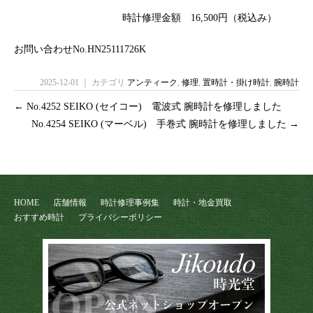
時計修理金額 16,500円（税込み）
お問い合わせNo.HN25111726K
2025-12-01 ｜ カテゴリ
アンティーク
,
修理
,
置時計・掛け時計
,
腕時計
←
No.4252 SEIKO (セイコー) 電波式 腕時計を修理しました
No.4254 SEIKO (マーベル) 手巻式 腕時計を修理しました
→
HOME
店舗情報
時計修理事例集
時計・地金買取
おすすめ時計
プライバシーポリシー