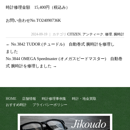
時計修理金額 15,400円（税込み）
お問い合わせNo.TO24090736K
2024-09-19 ｜ カテゴリ
CITIZEN
,
アンティーク
,
修理
,
腕時計
←
No.3842 TUDOR (チュードル) 自動巻式 腕時計を修理し
ました
No.3844 OMEGA Speedmaster (オメガスピードマスター) 自動巻
式 腕時計を修理しました
→
HOME
店舗情報
時計修理事例集
時計・地金買取
おすすめ時計
プライバシーポリシー