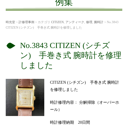
例集
時光堂
>
計修理事例
> カテゴリ
CITIZEN
,
アンティーク
,
修理
,
腕時計
> No.3843
CITIZEN (シチズン) 手巻き式 腕時計を修理しました
No.3843 CITIZEN (シチズ
ン) 手巻き式 腕時計を修理
しました
CITIZEN (シチズン) 手巻き式 腕時計
を修理しました
時計修理内容： 分解掃除（オーバーホ
ール）
時計修理納期 20日間