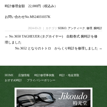
時計修理金額 22,000円（税込み）
お問い合わせNo.MS24031037K
2024-03-21 ｜ カテゴリ
SEIKO
,
アンティーク
,
修理
,
腕時計
←
No.3650 TAGHEUER (タグホイヤー) 自動巻式 腕時計を修
理しました
No.3652 となりのトトロ からくり時計を修理しました
→
HOME
店舗情報
時計修理事例集
時計・地金買取
おすすめ時計
プライバシーポリシー