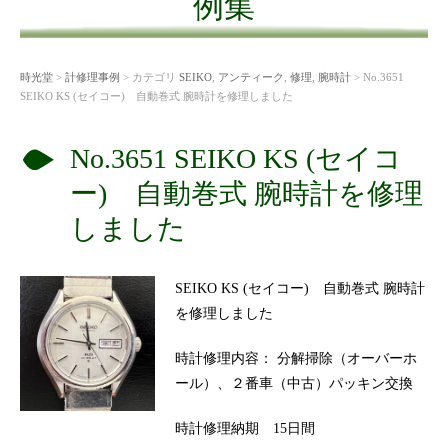
例集
時光堂
>
計修理事例
> カテゴリ
SEIKO
,
アンティーク
,
修理
,
腕時計
> No.3651
SEIKO KS (セイコー) 自動巻式 腕時計を修理しました
No.3651 SEIKO KS (セイコ
ー) 自動巻式 腕時計を修理
しました
SEIKO KS (セイコー) 自動巻式 腕時計
を修理しました
時計修理内容： 分解掃除（オーバーホ
ール）、２番車（中古）パッキン交換
時計修理納期 15日間