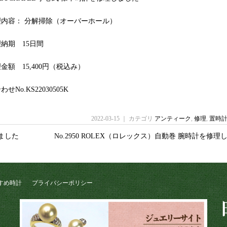
理内容： 分解掃除（オーバーホール）
納期 15日間
金額 15,400円（税込み）
せNo.KS22030505K
2022-03-15 ｜ カテゴリ
アンティーク
,
修理
,
置時
しました
No.2950 ROLEX（ロレックス）自動巻 腕時計を修
すめ時計
プライバシーポリシー