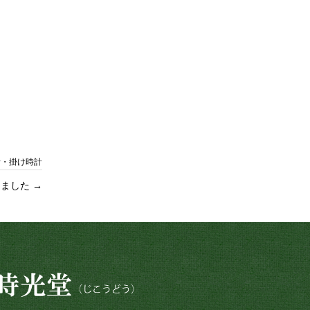
計・掛け時計
理しました
→