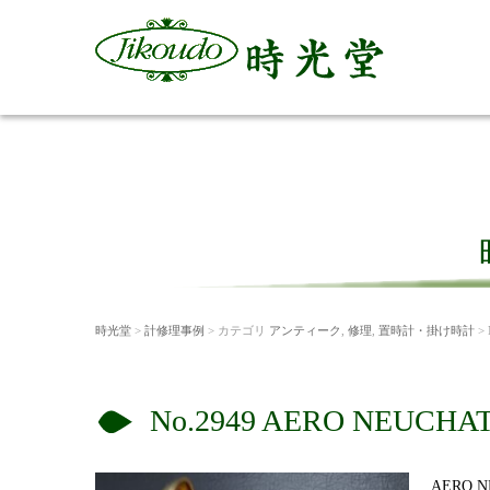
時光堂
>
計修理事例
> カテゴリ
アンティーク
,
修理
,
置時計・掛け時計
>
No.2949 AERO NE
AERO