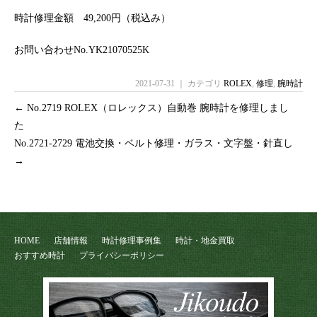
時計修理金額 49,200円（税込み）
お問い合わせNo.YK21070525K
2021-07-31 ｜ カテゴリ
ROLEX
,
修理
,
腕時計
←
No.2719 ROLEX（ロレックス）自動巻 腕時計を修理しまし
た
No.2721-2729 電池交換・ベルト修理・ガラス・文字盤・針直し
→
HOME
店舗情報
時計修理事例集
時計・地金買取
おすすめ時計
プライバシーポリシー