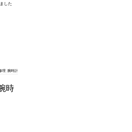
しました
修理
,
腕時計
 腕時