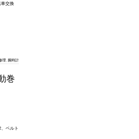
伝車交換
修理
,
腕時計
自動巻
2、ベルト