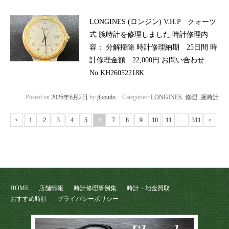
LONGINES (ロンジン) V.H.P クォーツ
式 腕時計を修理しました 時計修理内
容： 分解掃除 時計修理納期 25日間 時
計修理金額 22,000円 お問い合わせ
No.KH26052218K
Posted on
2026年6月2日
by
jikoudo
Categories:
LONGINES
,
修理
,
腕時計
<
1
2
3
4
5
6
7
8
9
10
11
…
311
>
HOME
店舗情報
時計修理事例集
時計・地金買取
おすすめ時計
プライバシーポリシー